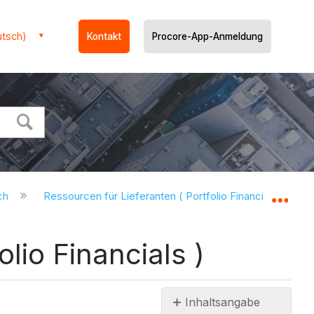
utsch)
Kontakt
Procore-App-Anmeldung
uch
Ressourcen für Lieferanten ( Portfolio Financials )
Glo
lio Financials )
Inhaltsangabe