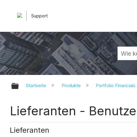
Support
Globale Hierarchie auf- und zuk
Startseite
Produkte
Portfolio Financials
Lieferanten - Benutze
Lieferanten