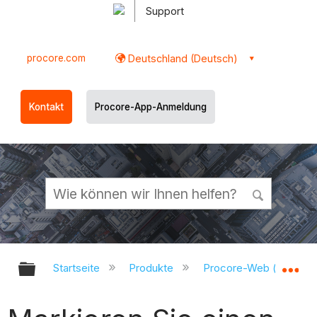
Support
procore.com
Deutschland (Deutsch)
Kontakt
Procore-App-Anmeldung
Globale Hierarchie auf- und zukl
Gl
Startseite
Produkte
Procore-Web (app.pr