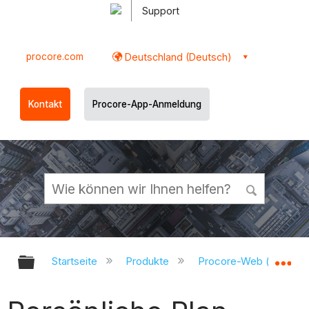
Support
procore.com
Deutschland (Deutsch)
Kontakt
Procore-App-Anmeldung
Globale Hierarchie auf- und zukl
Gl
Startseite
Produkte
Procore-Web (app.pr