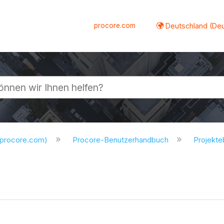
procore.com
Deutschland (De
lappen
.procore.com)
Procore-Benutzerhandbuch
Projekt