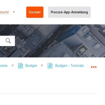
utsch)
Kontakt
Procore-App-Anmeldung
ebene
Budget
Budget - Tutorials
Ein B
Glo