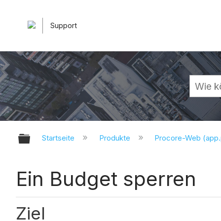
Support
Globale Hierarchie auf- und zuk
Startseite
Produkte
Procore-Web (app
Ein Budget sperren
Ziel