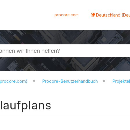
procore.com
Deutschland (De
lappen
.procore.com)
Procore-Benutzerhandbuch
Projekt
laufplans