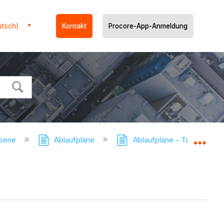
utsch)
Kontakt
Procore-App-Anmeldung
ebene
Ablaufpläne
Ablaufpläne - Tutorials
Glo