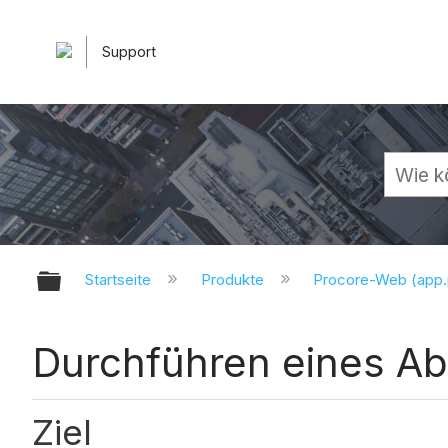
Support
Globale Hierarchie auf- und zuk
Startseite
Produkte
Procore-Web (app
Durchführen eines Ab
Ziel