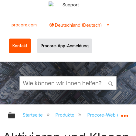
Support
procore.com
Deutschland (Deutsch)
Kontakt
Procore-App-Anmeldung
Globale Hierarchie auf- und zukl
Gl
Startseite
Produkte
Procore-Web (app.pr