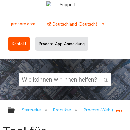
Support
procore.com
Deutschland (Deutsch)
Kontakt
Procore-App-Anmeldung
Globale Hierarchie auf- und zukl
Gl
Startseite
Produkte
Procore-Web (app.pr