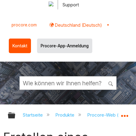
Support
procore.com
Deutschland (Deutsch)
Kontakt
Procore-App-Anmeldung
Globale Hierarchie auf- und zukl
Gl
Startseite
Produkte
Procore-Web (app.pr