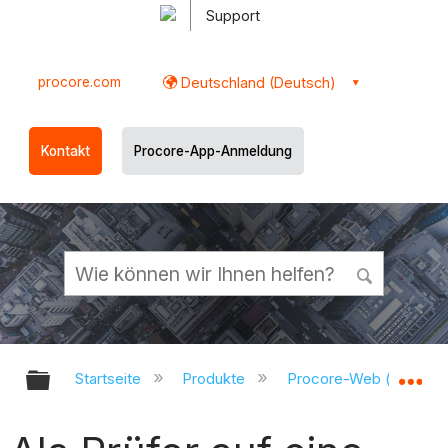
Support
procore.com
Deutschland (Deutsch)
Kontakt
Procore-App-Anmeldung
Globale Hierarchie auf- und zukl
Gl
Startseite
Produkte
Procore-Web (app.pr