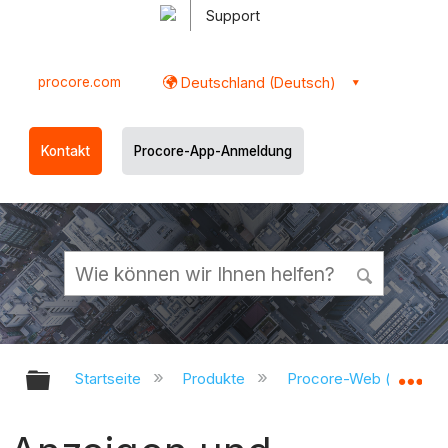
Support
procore.com
Deutschland (Deutsch)
Kontakt
Procore-App-Anmeldung
Globale Hierarchie auf- und zukl
Gl
Startseite
Produkte
Procore-Web (app.pr