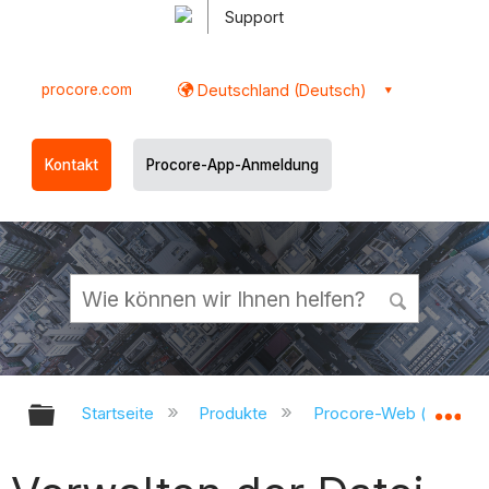
Support
procore.com
Deutschland (Deutsch)
Kontakt
Procore-App-Anmeldung
Globale Hierarchie auf- und zukl
Gl
Startseite
Produkte
Procore-Web (app.pr