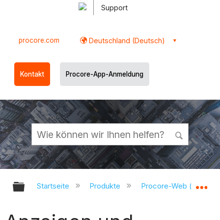
Support
procore.com
Deutschland (Deutsch)
Kontakt
Procore-App-Anmeldung
Globale Hierarchie auf- und zukl
Gl
Startseite
Produkte
Procore-Web (app.pr