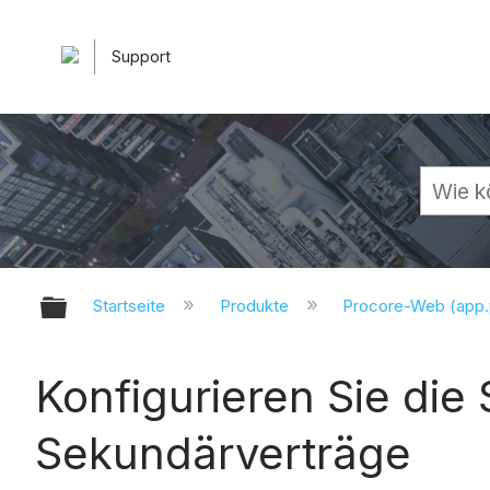
Support
Globale Hierarchie auf- und zuk
Startseite
Produkte
Procore-Web (app
Konfigurieren Sie die
Sekundärverträge