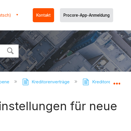
utsch)
Kontakt
Procore-App-Anmeldung
ebene
Kreditorenverträge
Kreditorenverträge 
Glo
instellungen für neue