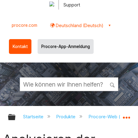
Support
procore.com
Deutschland (Deutsch)
Kontakt
Procore-App-Anmeldung
Globale Hierarchie auf- und zukl
Gl
Startseite
Produkte
Procore-Web (app.pr