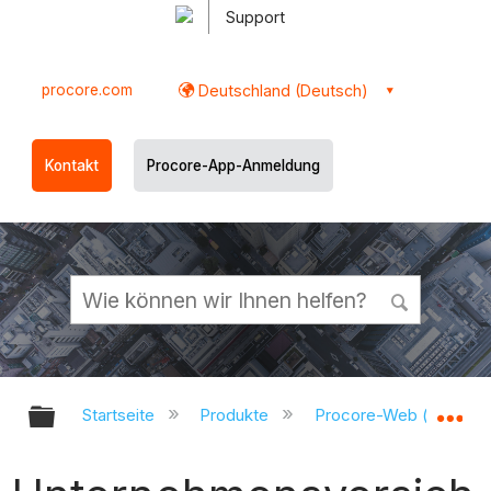
Support
procore.com
Deutschland (Deutsch)
Kontakt
Procore-App-Anmeldung
Globale Hierarchie auf- und zukl
Gl
Startseite
Produkte
Procore-Web (app.pr