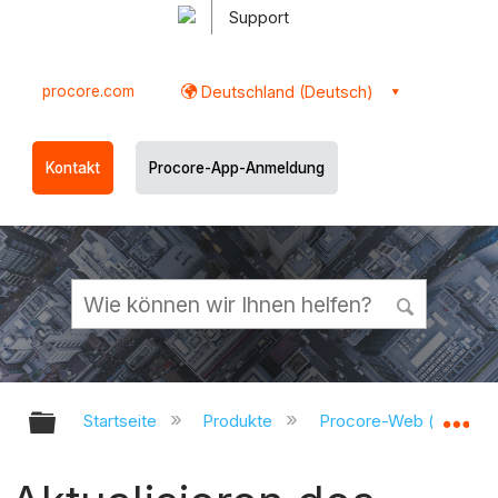
Support
procore.com
Deutschland (Deutsch)
Kontakt
Procore-App-Anmeldung
Globale Hierarchie auf- und zukl
Gl
Startseite
Produkte
Procore-Web (app.pr