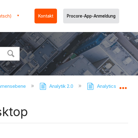
utsch)
Kontakt
Procore-App-Anmeldung
ehmensebene
Analytik 2.0
Analytics - Tutorial
Glo
sktop