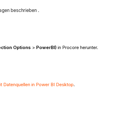
agen beschrieben .
ction Options
>
PowerBI)
in Procore herunter.
t Datenquellen in Power BI Desktop
.