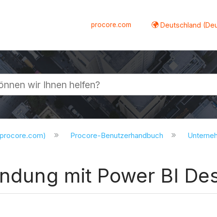
procore.com
Deutschland (De
lappen
.procore.com)
Procore-Benutzerhandbuch
Untern
bindung mit Power BI De