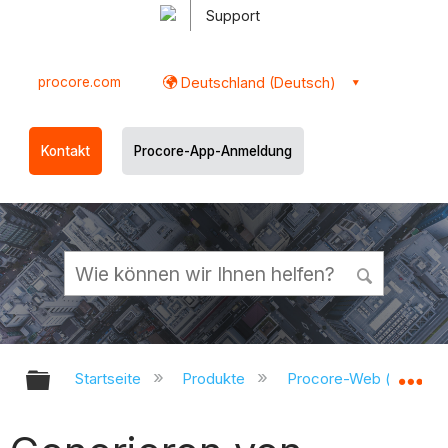
Support
procore.com
Deutschland (Deutsch)
Kontakt
Procore-App-Anmeldung
Globale Hierarchie auf- und zukl
Gl
Startseite
Produkte
Procore-Web (app.pr