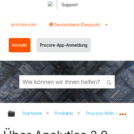
Support
procore.com
Deutschland (Deutsch)
Kontakt
Procore-App-Anmeldung
Globale Hierarchie auf- und zukl
Gl
Startseite
Produkte
Procore-Web (app.pr