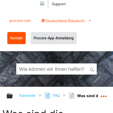
Support
procore.com
Deutschland (Deutsch)
Kontakt
Procore-App-Anmeldung
Globale Hierarchie auf- und zukl
Gl
Startseite
FAQ
Was sind die Unte