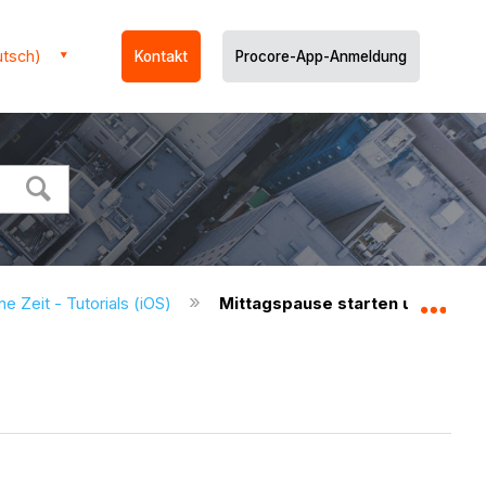
utsch)
Kontakt
Procore-App-Anmeldung
e Zeit - Tutorials (iOS)
Mittagspause starten und beend
Glo