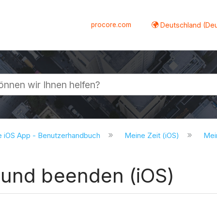
procore.com
Deutschland (De
lappen
e iOS App - Benutzerhandbuch
Meine Zeit (iOS)
Mein
 und beenden (iOS)