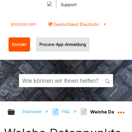
Support
procore.com
Deutschland (Deutsch)
Kontakt
Procore-App-Anmeldung
Globale Hierarchie auf- und zukl
Gl
Startseite
FAQ
Welche Datenpunkte