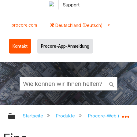
Support
procore.com
Deutschland (Deutsch)
Kontakt
Procore-App-Anmeldung
Globale Hierarchie auf- und zukl
Gl
Startseite
Produkte
Procore-Web (app.pr