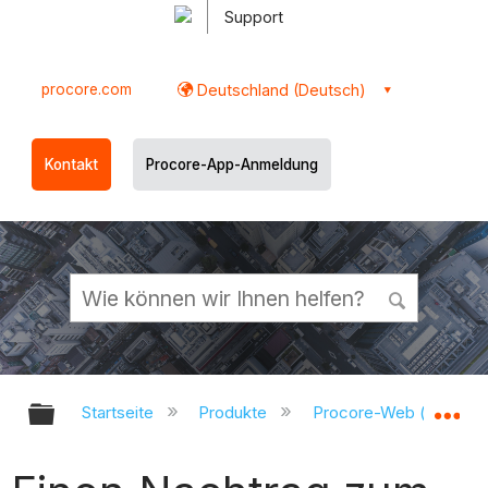
Support
procore.com
Deutschland (Deutsch)
Kontakt
Procore-App-Anmeldung
Globale Hierarchie auf- und zukl
Gl
Startseite
Produkte
Procore-Web (app.pr