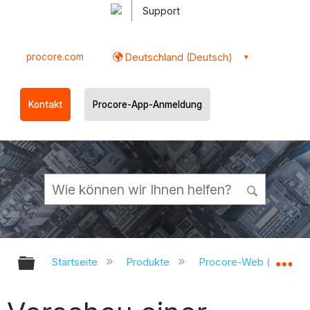
Support
procore.com
Deutschland (Deutsch)
Kontakt
Procore-App-Anmeldung
Globale Hierarchie auf- und zukl
Gl
Startseite
Produkte
Procore-Web (app.pr