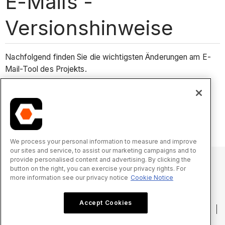
E-Mails -
Versionshinweise
Nachfolgend finden Sie die wichtigsten Änderungen am E-
Mail-Tool des Projekts.
Kürzliche Änderungen
Keine nennenswerten Änderungen in letzter Zeit.
We process your personal information to measure and improve
our sites and service, to assist our marketing campaigns and to
provide personalised content and advertising. By clicking the
button on the right, you can exercise your privacy rights. For
more information see our privacy notice
Cookie Notice
© 2025 Procore Technologies, Inc.
Accept Cookies
Datenschutzerklärung
Nutzungsbedingungen
procore.com
Anmelden