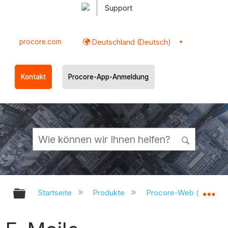
Support
procore.com
Deutschland (Deutsch)
Kontakt
Procore-App-Anmeldung
Globale Hierarchie auf- und zukl
Gl
Startseite
Produkte
Procore-Web (app.pr