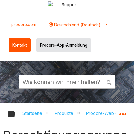
Support
procore.com
Deutschland (Deutsch)
Kontakt
Procore-App-Anmeldung
Globale Hierarchie auf- und zukl
Gl
Startseite
Produkte
Procore-Web (app.pr