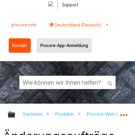
Support
procore.com
Deutschland (Deutsch)
Kontakt
Procore-App-Anmeldung
Globale Hierarchie auf- und zukl
Gl
Startseite
Produkte
Procore-Web (app.pr