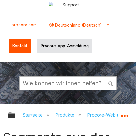
Support
procore.com
Deutschland (Deutsch)
Kontakt
Procore-App-Anmeldung
Globale Hierarchie auf- und zukl
Gl
Startseite
Produkte
Procore-Web (app.pr