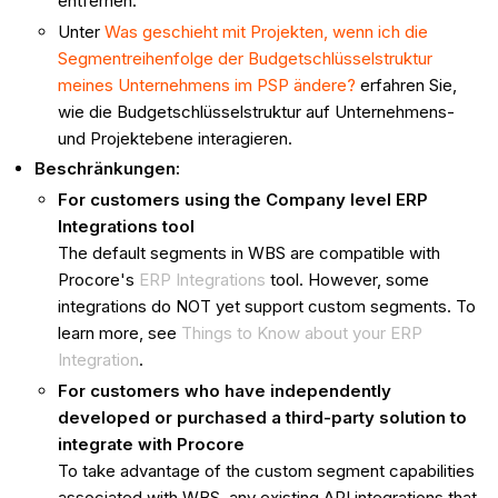
entfernen.
Unter
Was geschieht mit Projekten, wenn ich die
Segmentreihenfolge der Budgetschlüsselstruktur
meines Unternehmens im PSP ändere?
erfahren Sie,
wie die Budgetschlüsselstruktur auf Unternehmens-
und Projektebene interagieren.
Beschränkungen:
For customers using the Company level ERP
Integrations tool
The default segments in WBS are compatible with
Procore's
ERP Integrations
tool. However, some
integrations do NOT yet support custom segments. To
learn more, see
Things to Know about your ERP
Integration
.
For customers who have independently
developed or purchased a third-party solution to
integrate with Procore
To take advantage of the custom segment capabilities
associated with WBS, any existing API integrations that