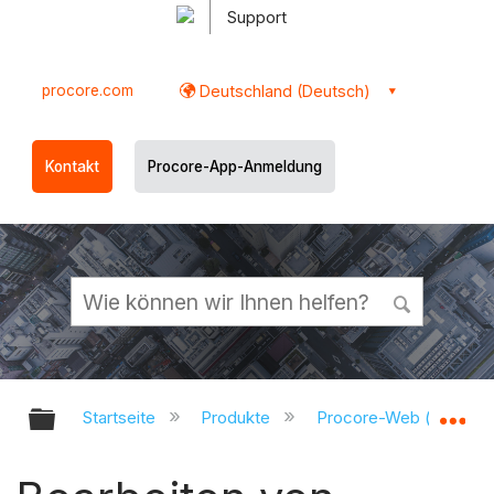
Support
procore.com
Deutschland (Deutsch)
Kontakt
Procore-App-Anmeldung
Globale Hierarchie auf- und zukl
Gl
Startseite
Produkte
Procore-Web (app.pr