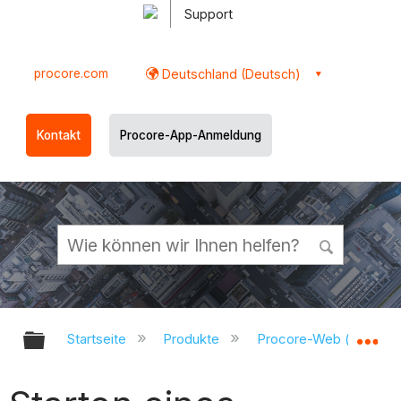
Support
procore.com
Deutschland (Deutsch)
Kontakt
Procore-App-Anmeldung
Globale Hierarchie auf- und zukl
Gl
Startseite
Produkte
Procore-Web (app.pr