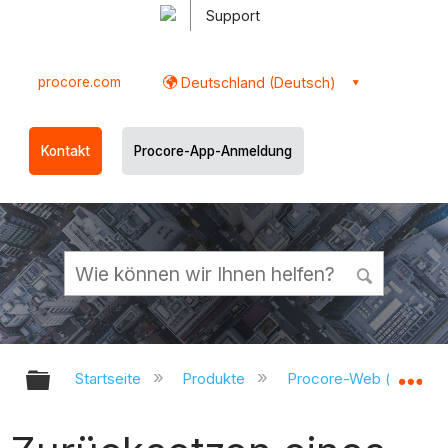
Support
procore.com
Deutschland (Deutsch)
Kontakt
Procore-App-Anmeldung
Globale Hierarchie auf- und zukl
Gl
Startseite
Produkte
Procore-Web (app.pr