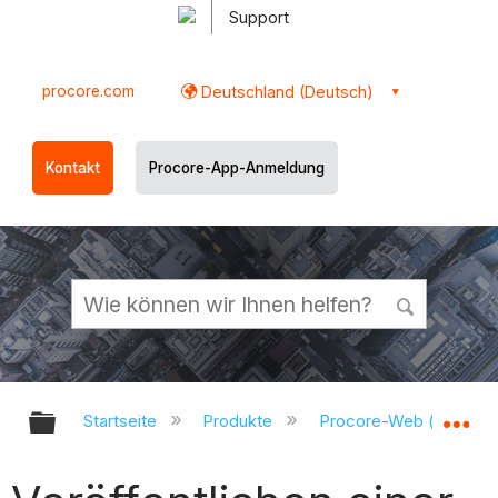
Support
procore.com
Deutschland (Deutsch)
Kontakt
Procore-App-Anmeldung
Globale Hierarchie auf- und zukl
Gl
Startseite
Produkte
Procore-Web (app.pr