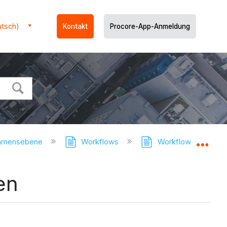
utsch)
Kontakt
Procore-App-Anmeldung
ehmensebene
Workflows
Workflows Tool - Tu
Glo
en