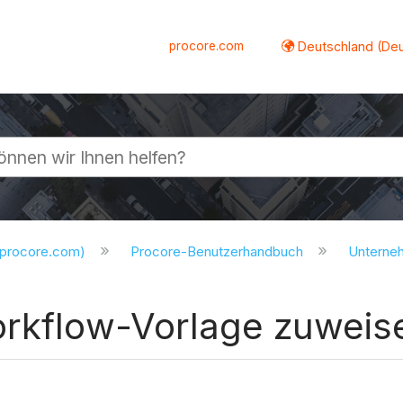
procore.com
Deutschland (De
lappen
.procore.com)
Procore-Benutzerhandbuch
Untern
orkflow-Vorlage zuweis