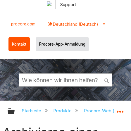
Support
procore.com
Deutschland (Deutsch)
Kontakt
Procore-App-Anmeldung
Globale Hierarchie auf- und zukl
Gl
Startseite
Produkte
Procore-Web (app.pr