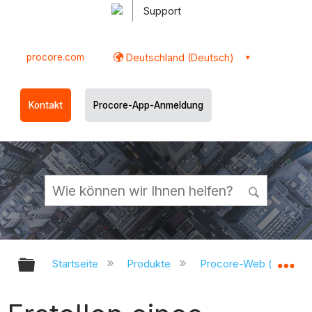
Support
procore.com
Deutschland (Deutsch)
Kontakt
Procore-App-Anmeldung
Globale Hierarchie auf- und zukl
Gl
Startseite
Produkte
Procore-Web (app.pr