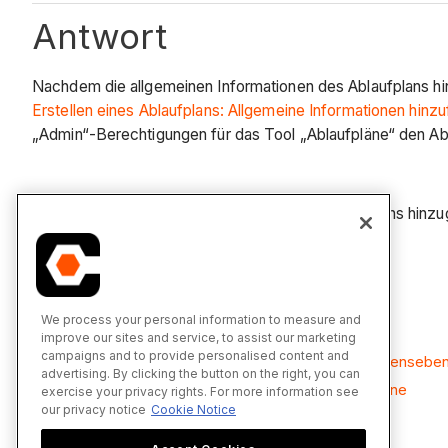
Antwort
Nachdem die allgemeinen Informationen des Ablaufplans hi
Erstellen eines Ablaufplans: Allgemeine Informationen hinz
„Admin“-Berechtigungen für das Tool „Ablaufpläne“ den Abl
Nachdem die Abschnitte und Posten des Ablaufplans hinzuge
Abschnitte und Posten hinzufügen
.
Siehe auch
We process your personal information to measure and
improve our sites and service, to assist our marketing
campaigns and to provide personalised content and
Erstellen einer Ablaufplan-Vorlage auf Unternehmensebe
advertising. By clicking the button on the right, you can
Erstellen einer Ablaufplan-Vorlage auf Projektebene
exercise your privacy rights. For more information see
our privacy notice
Cookie Notice
Durchführen eines Ablaufplans