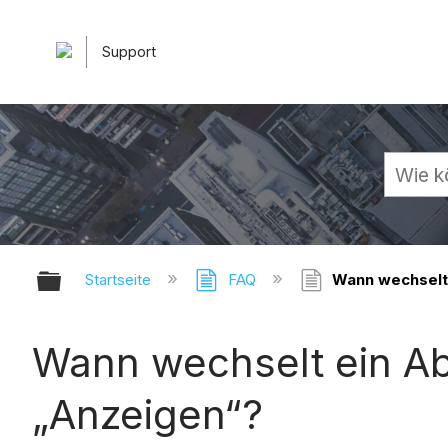
Support
Globale Hierarchie auf- und zuk
Startseite
FAQ
Wann wechselt 
Wann wechselt ein Ab
„Anzeigen“?