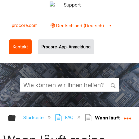
Support
procore.com
Deutschland (Deutsch)
Kontakt
Procore-App-Anmeldung
Globale Hierarchie auf- und zukl
Gl
Startseite
FAQ
Wann läuft meine 