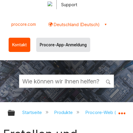
Support
procore.com
Deutschland (Deutsch)
Kontakt
Procore-App-Anmeldung
Globale Hierarchie auf- und zukl
Gl
Startseite
Produkte
Procore-Web (app.pr