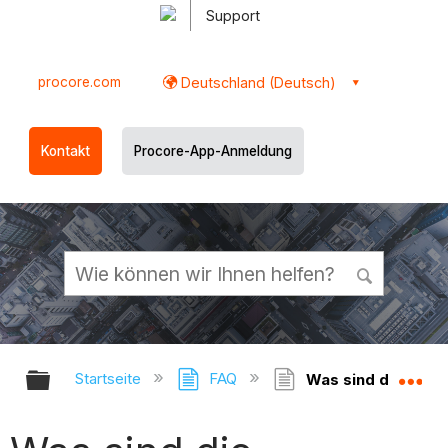
Support
procore.com
Deutschland (Deutsch)
Kontakt
Procore-App-Anmeldung
Globale Hierarchie auf- und zukl
Gl
Startseite
FAQ
Was sind die Stan