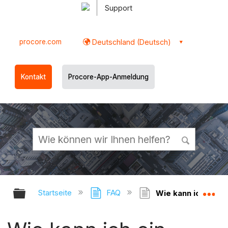
Support
procore.com
Deutschland (Deutsch)
Kontakt
Procore-App-Anmeldung
Globale Hierarchie auf- und zukl
Gl
Startseite
FAQ
Wie kann ich ein G