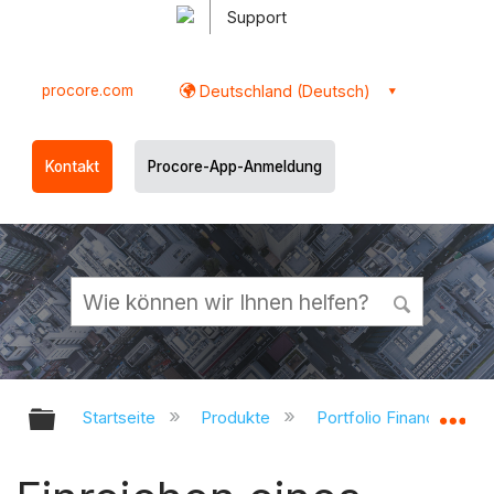
Support
procore.com
Deutschland (Deutsch)
Kontakt
Procore-App-Anmeldung
Globale Hierarchie auf- und zukl
Gl
Startseite
Produkte
Portfolio Financials un