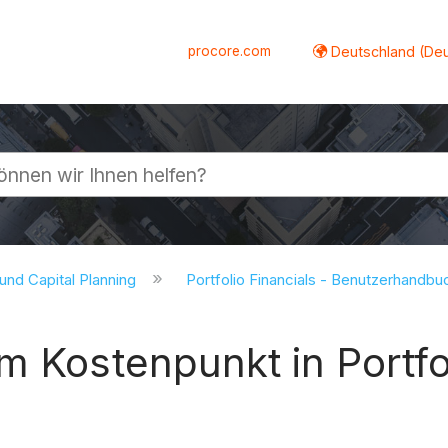
procore.com
Deutschland (De
lappen
 und Capital Planning
Portfolio Financials - Benutzerhandb
em Kostenpunkt in Portf