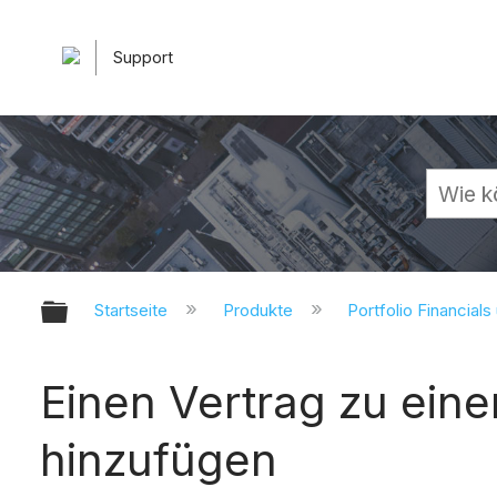
Support
Globale Hierarchie auf- und zuk
Startseite
Produkte
Portfolio Financials
Einen Vertrag zu ein
hinzufügen