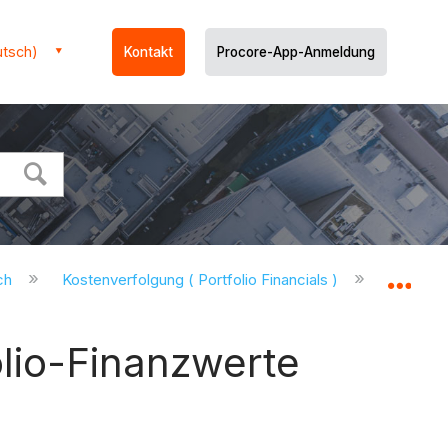
utsch)
Kontakt
Procore-App-Anmeldung
uch
Kostenverfolgung ( Portfolio Financials )
Kostenver
Glo
olio-Finanzwerte