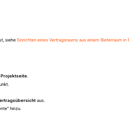
st, siehe
Einrichten eines Vertragsraums aus einem Bieterraum in 
r
Projektseite
.
nkt.
ertragsübersicht
aus.
nte“ hinzu.