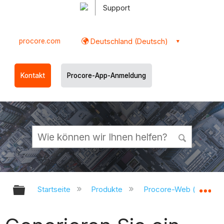
Support
procore.com
Deutschland (Deutsch)
Kontakt
Procore-App-Anmeldung
Globale Hierarchie auf- und zukl
Gl
Startseite
Produkte
Procore-Web (app.pr