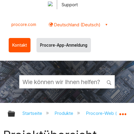
Support
procore.com
Deutschland (Deutsch)
Kontakt
Procore-App-Anmeldung
Globale Hierarchie auf- und zukl
Gl
Startseite
Produkte
Procore-Web (app.pr