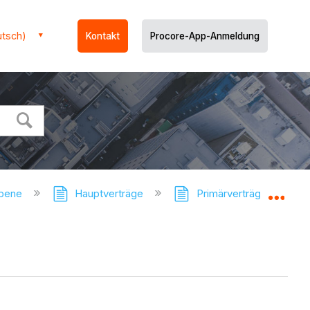
utsch)
Kontakt
Procore-App-Anmeldung
ebene
Hauptverträge
Primärverträge - Tutori
Glo