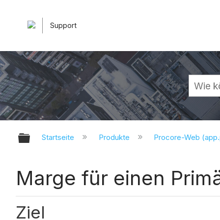
Support
Globale Hierarchie auf- und zuk
Startseite
Produkte
Procore-Web (app
Marge für einen Primä
Ziel