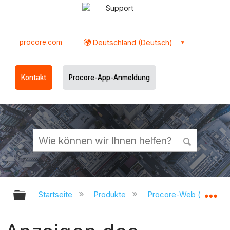
Support
procore.com
Deutschland (Deutsch)
Kontakt
Procore-App-Anmeldung
Globale Hierarchie auf- und zukl
Gl
Startseite
Produkte
Procore-Web (app.pr