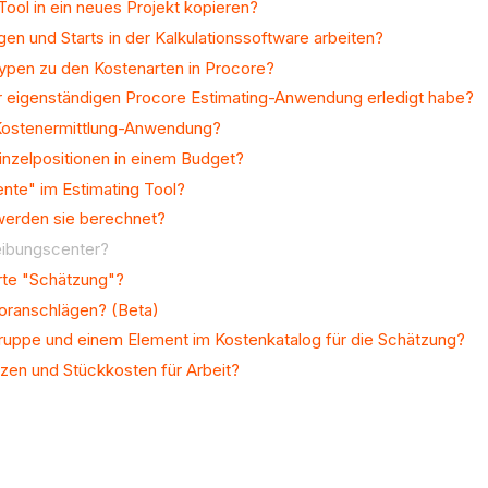
ool in ein neues Projekt kopieren?
en und Starts in der Kalkulationssoftware arbeiten?
ypen zu den Kostenarten in Procore?
der eigenständigen Procore Estimating-Anwendung erledigt habe?
e-Kostenermittlung-Anwendung?
Einzelpositionen in einem Budget?
ente" im Estimating Tool?
 werden sie berechnet?
reibungscenter?
arte "Schätzung"?
voranschlägen? (Beta)
Gruppe und einem Element im Kostenkatalog für die Schätzung?
tzen und Stückkosten für Arbeit?