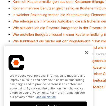
Kann ich Kostenermittlungen aus dem Kostenermittlungs-T
Können mehrere Benutzer gleichzeitig an Kostenermittlung
In welcher Beziehung stehen die Kostenkatalog-Elementt
Wie erledige ich in Procore Aufgaben, die ich früher in 
Wie aktiviere ich die Procore-Integration in der Procor
Wie erstellen Budgetschlüssel in einer Kostenermittlung 
Wie funktioniert die Suche auf der Registerkarte "Dokum
Welche Felder sind in einer Schätzung enthalten und wie
Was ist die Funktion "Sperren" für ein Projekt im Aussch
Was ist die Funktion "Artikel ersetzen" auf der Registerk
Was ist die Integration von Ausschreibungen und Kosten
Was ist der Unterschied zwischen einem Katalog, einer 
We process your personal information to measure and
improve our sites and service, to assist our marketing
Was ist der Unterschied zwischen individuellen Arbeitssä
campaigns and to provide personalised content and
Was ist der Unterschied zwischen Aufschlag und Marge?
advertising. By clicking the button on the right, you can
exercise your privacy rights. For more information see
our privacy notice
Cookie Notice