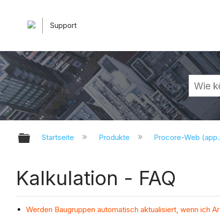
Support
Globale Hierarchie auf- und zuk
Startseite
Produkte
Procore-Web (app
Kalkulation - FAQ
Werden Baugruppen automatisch aktualisiert, wenn ich Art