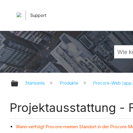
Support
Globale Hierarchie auf- und zuk
Startseite
Produkte
Procore-Web (app
Projektausstattung -
Wann verfolgt Procore meinen Standort in der Procore M