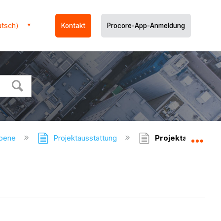
utsch)
Kontakt
Procore-App-Anmeldung
ebene
Projektausstattung
Projektausstattu
Glo