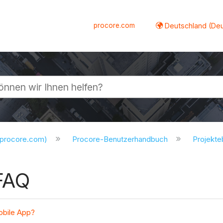
procore.com
Deutschland (De
lappen
.procore.com)
Procore-Benutzerhandbuch
Projekt
 FAQ
obile App?