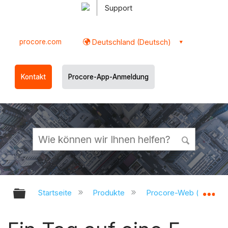
Support
procore.com
Deutschland (Deutsch)
Kontakt
Procore-App-Anmeldung
Globale Hierarchie auf- und zukl
Gl
Startseite
Produkte
Procore-Web (app.pr